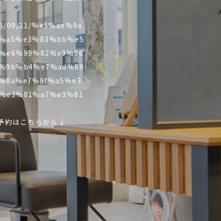
025/09/11/%e5%ae%9a
%a5%e3%83%bb%e5
%e6%99%82%e9%96
%9b%b4%e7%ad%89
%8a%e7%9f%a5%e3
%e3%81%a7%e3%81
予約はこちらから↓