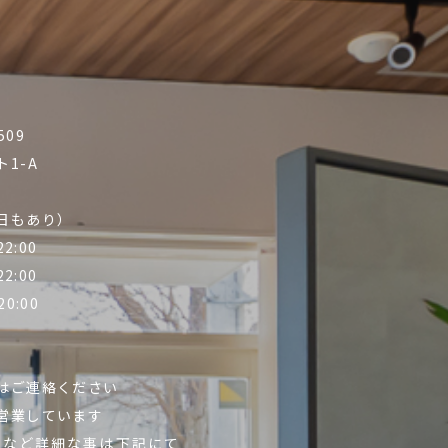
09
1-A
日もあり）
2:00
2:00
0:00
はご連絡ください
営業しています
更など詳細な事は下記にて