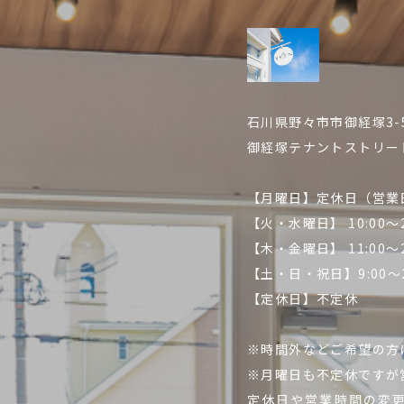
石川県野々市市御経塚3-5
御経塚テナントストリート
【月曜日】定休日（営業
【火・水曜日】 10:00～2
【木・金曜日】 11:00～2
【土・日・祝日】9:00～2
【定休日】不定休
※時間外などご希望の方
※月曜日も不定休ですが
定休日や営業時間の変