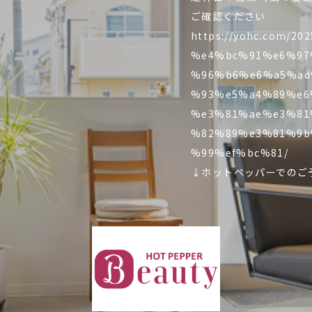
ご確認ください
https://yohc.com/2
%e4%bc%91%e6%97
%96%b6%e6%a5%ad
%93%e5%a4%89%e6
%e3%81%ae%e3%81
%82%89%e3%81%9b
%99%ef%bc%81/
↓ホットペッパーでのご