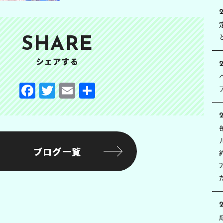
2
SHARE
シェアする
2
F
T
E
共
a
w
m
有
c
it
ai
e
te
l
b
r
ブログ一覧
o
o
k
2